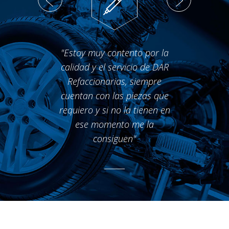
"Estoy muy contento por la
"E
calidad y el servicio de DAR
cuent
Refaccionarias, siempre
en 
cuentan con las piezas que
dire
requiero y si no la tienen en
lo qu
ese momento me la
y hac
consiguen"
mi
entre