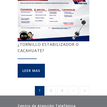
¿TORNILLO ESTABILIZADOR O
CACAHUATE?
LEER MAS
1
2
3
›
»
Centro de Atención Telefónica