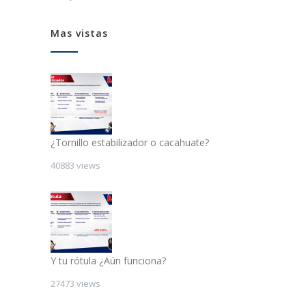
Mas vistas
¿Tornillo estabilizador o cacahuate?
40883 views
Y tu rótula ¿Aún funciona?
27473 views